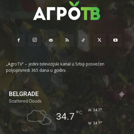
„AgroTV“ – jedini televizijski kanal u Srbiji posvećen
poljoprivredi 365 dana u godini.
BELGRADE
Scattered Clouds
°
34.7
°
C
34.7
°
34.7