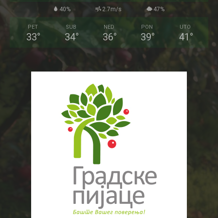
40%
2.7m/s
47%
PET
SUB
NED
PON
UTO
33
°
34
°
36
°
39
°
41
°