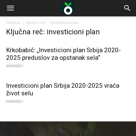
Početna
Ključne reči
Investicioni plan
Ključna reč: investicioni plan
Krkobabić: „Investicioni plan Srbija 2020-
2025 preduslov za opstanak sela“
20/06/2021
Investicioni plan Srbija 2020-2025 vraća
život selu
05/06/2021