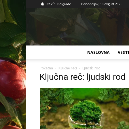
C
32.2
Ponedeljak, 10.avgust 2026
Belgrade
NASLOVNA
VESTI
Početna
Ključne reči
Ljudski rod
Ključna reč: ljudski rod