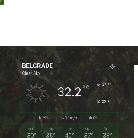
BELGRADE
Clear Sky
°
32.2
°
C
32.2
°
32.2
29%
3.1m/s
0%
NED
PON
UTO
SRE
ČET
30
°
35
°
40
°
37
°
36
°