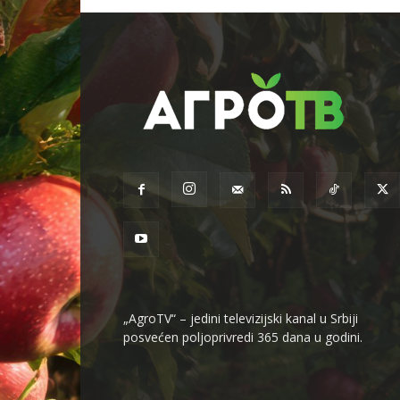
„AgroTV“ – jedini televizijski kanal u Srbiji
posvećen poljoprivredi 365 dana u godini.