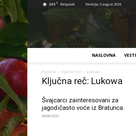
C
24.5
Nedelja, 9.avgust 2026
Belgrade
NASLOVNA
VESTI
Početna
Ključne reči
Lukowa
Ključna reč: Lukowa
Švajcarci zainteresovani za
jagodičasto voće iz Bratunca
08/08/2023