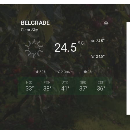
BELGRADE
Clear Sky
°
24.5
°
C
24.5
°
24.5
50%
2.3m/s
0%
NED
PON
UTO
SRE
ČET
33
°
38
°
41
°
37
°
36
°