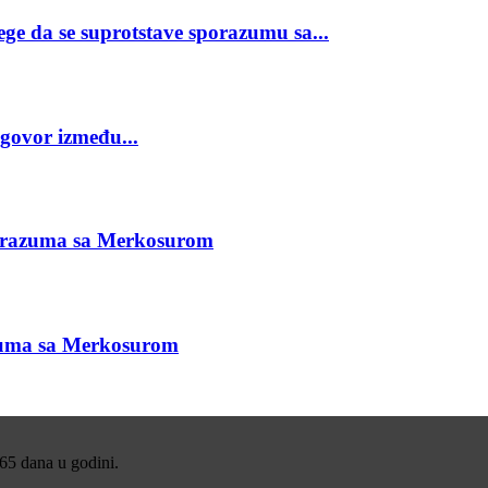
ge da se suprotstave sporazumu sa...
ugovor između...
sporazuma sa Merkosurom
azuma sa Merkosurom
365 dana u godini.