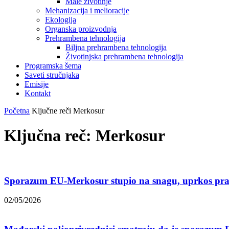
Male životinje
Mehanizacija i melioracije
Ekologija
Organska proizvodnja
Prehrambena tehnologija
Biljna prehrambena tehnologija
Životinjska prehrambena tehnologija
Programska šema
Saveti stručnjaka
Emisije
Kontakt
Početna
Ključne reči
Merkosur
Ključna reč: Merkosur
Sporazum EU-Merkosur stupio na snagu, uprkos pr
02/05/2026