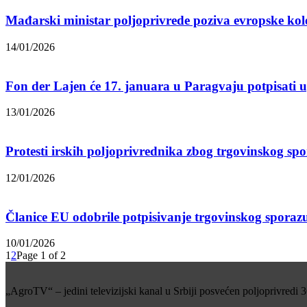
Mađarski ministar poljoprivrede poziva evropske kole
14/01/2026
Fon der Lajen će 17. januara u Paragvaju potpisati 
13/01/2026
Protesti irskih poljoprivrednika zbog trgovinskog 
12/01/2026
Članice EU odobrile potpisivanje trgovinskog spor
10/01/2026
1
2
Page 1 of 2
„AgroTV“ – jedini televizijski kanal u Srbiji posvećen poljoprivredi 