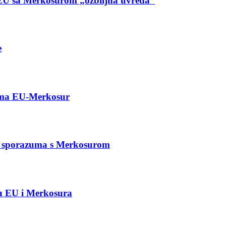
 EU sa Merkosurom „ozbiljna uvreda“
e
zuma EU-Merkosur
og sporazuma s Merkosurom
u EU i Merkosura