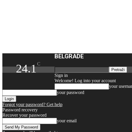
BELGRADE
C
24.1
Sign in
Welcome! Log into your account
your usern
your password
Forgot your password? Get help
Password recovery
Recover your password
your email