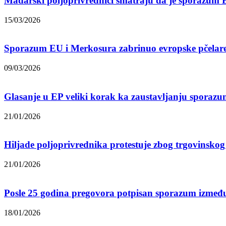
Mađarski poljoprivrednici smatraju da je sporazum
15/03/2026
Sporazum EU i Merkosura zabrinuo evropske pčelar
09/03/2026
Glasanje u EP veliki korak ka zaustavljanju spora
21/01/2026
Hiljade poljoprivrednika protestuje zbog trgovinsk
21/01/2026
Posle 25 godina pregovora potpisan sporazum izmeđ
18/01/2026