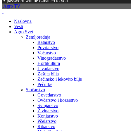
A password will be e-mailed to you.
Agro TV
Naslovna
Vesti
Agro Svet
Zemljoradnja
Ratarstvo
Povrtarstvo
Voćarstvo
Vinogradarstvo
Hortikultura
Livadarstvo
Zaštita bilja
Začinsko i lekovito bilje
Pečurke
Stočarstvo
Govedarstvo
Ovčarstvo i kozarstvo
Svinjarstvo
Živinarstvo
Konjarstvo
Pčelarstvo
Ribarstvo