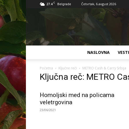
C
27.4
Četvrtak, 6.avgust 2026
Belgrade
NASLOVNA
VESTI
Početna
Ključne reči
METRO Cash & Carry Srbija
Ključna reč: METRO Cas
Homoljski med na policama
veletrgovina
23/06/2021