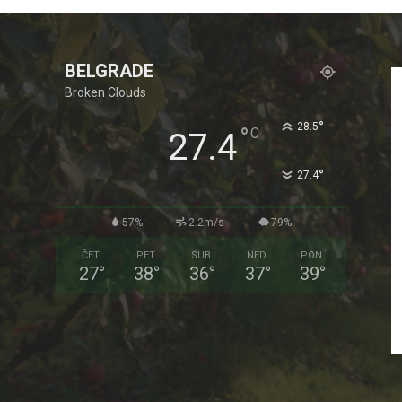
BELGRADE
Broken Clouds
°
28.5
°
C
27.4
°
27.4
57%
2.2m/s
79%
ČET
PET
SUB
NED
PON
27
°
38
°
36
°
37
°
39
°