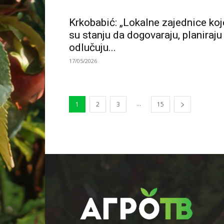
Krkobabić: „Lokalne zajednice koj
su stanju da dogovaraju, planiraju 
odlučuju...
17/05/2026
...
1
2
3
15