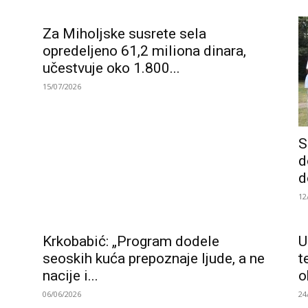
Za Miholjske susrete sela
opredeljeno 61,2 miliona dinara,
učestvuje oko 1.800...
15/07/2026
S
d
d
12
Krkobabić: „Program dodele
U
seoskih kuća prepoznaje ljude, a ne
t
nacije i...
o
06/06/2026
24