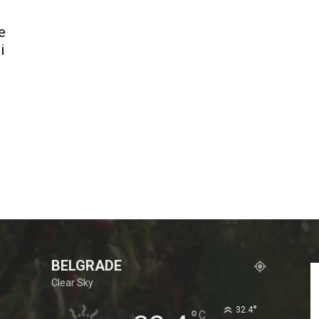
e
i
BELGRADE
Clear Sky
°
32.4
°
C