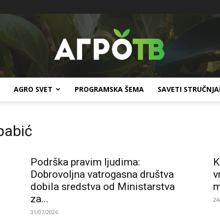
AGRO SVET
PROGRAMSKA ŠEMA
SAVETI STRUČNJ
Agro
babić
Podrška pravim ljudima:
K
TV
Dobrovoljna vatrogasna društva
v
dobila sredstva od Ministarstva
m
za...
24
31/07/2026