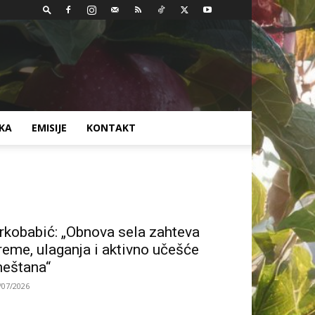
AKA
EMISIJE
KONTAKT
rkobabić: „Obnova sela zahteva
reme, ulaganja i aktivno učešće
eštana“
/07/2026