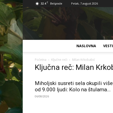
C
32.4
Petak, 7.avgust 2026
Belgrade
NASLOVNA
VESTI
Početna
Ključne reči
Milan Krkobabić
Ključna reč: Milan Krko
Miholjski susreti sela okupili više
od 9.000 ljudi: Kolo na štulama...
06/08/2026