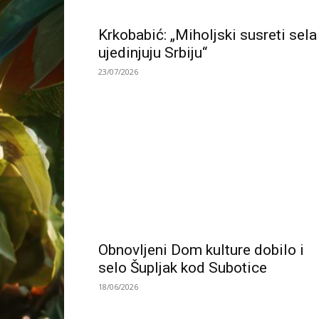
Krkobabić: „Miholjski susreti sela
ujedinjuju Srbiju“
23/07/2026
Obnovljeni Dom kulture dobilo i
selo Šupljak kod Subotice
18/06/2026