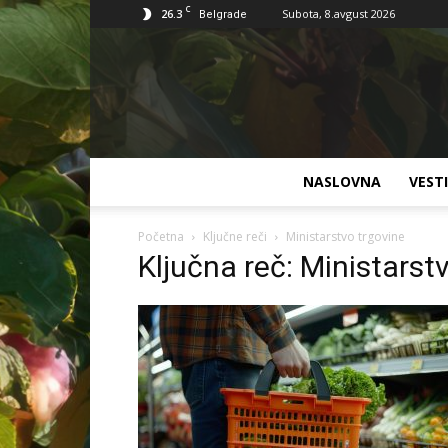
C
26.3
Subota, 8.avgust 2026
Belgrade
NASLOVNA
VESTI
Početna
Ključne reči
Ministarstvo trgovine
Ključna reč: Ministarst