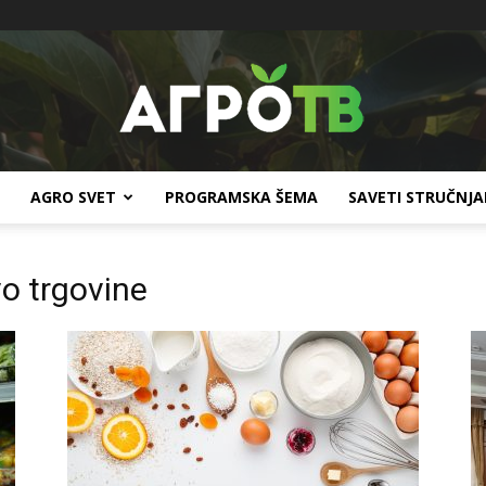
AGRO SVET
PROGRAMSKA ŠEMA
SAVETI STRUČNJ
Agro
vo trgovine
TV