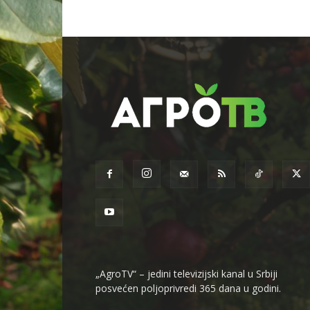
„AgroTV“ – jedini televizijski kanal u Srbiji
posvećen poljoprivredi 365 dana u godini.