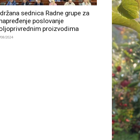
držana sednica Radne grupe za
napređenje poslovanje
oljoprivrednim proizvodima
/08/2024