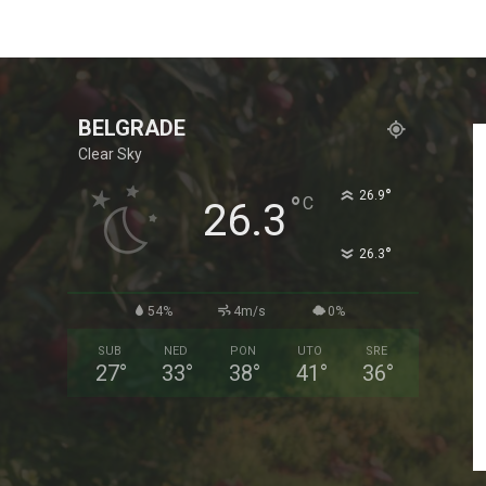
BELGRADE
Clear Sky
°
26.9
°
C
26.3
°
26.3
54%
4m/s
0%
SUB
NED
PON
UTO
SRE
27
°
33
°
38
°
41
°
36
°