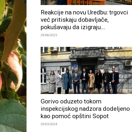
Reakcije na novu Uredbu: trgovci
već pritiskaju dobavljače,
pokušavaju da izigraju...
29/08/2025
Gorivo oduzeto tokom
inspekcijskog nadzora dodeljeno
kao pomoć opštini Sopot
29/03/2024