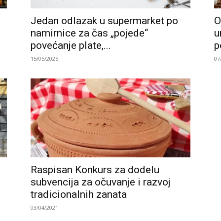
Jedan odlazak u supermarket po
O
namirnice za čas „pojede“
u
povećanje plate,...
p
15/05/2025
07
Raspisan Konkurs za dodelu
subvencija za očuvanje i razvoj
tradicionalnih zanata
03/04/2021