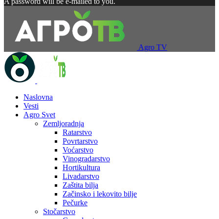
A password will be e-mailed to you.
Agro TV
Naslovna
Vesti
Agro Svet
Zemljoradnja
Ratarstvo
Povrtarstvo
Voćarstvo
Vinogradarstvo
Hortikultura
Livadarstvo
Zaštita bilja
Začinsko i lekovito bilje
Pečurke
Stočarstvo