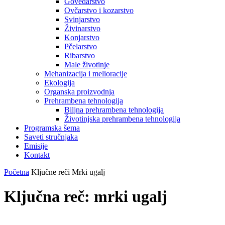
Govedarstvo
Ovčarstvo i kozarstvo
Svinjarstvo
Živinarstvo
Konjarstvo
Pčelarstvo
Ribarstvo
Male životinje
Mehanizacija i melioracije
Ekologija
Organska proizvodnja
Prehrambena tehnologija
Biljna prehrambena tehnologija
Životinjska prehrambena tehnologija
Programska šema
Saveti stručnjaka
Emisije
Kontakt
Početna
Ključne reči
Mrki ugalj
Ključna reč: mrki ugalj