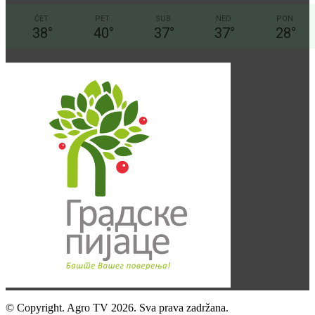
ČET
PET
SUB
NED
PON
38
°
40
°
37
°
37
°
28
°
© Copyright. Agro TV 2026. Sva prava zadržana.