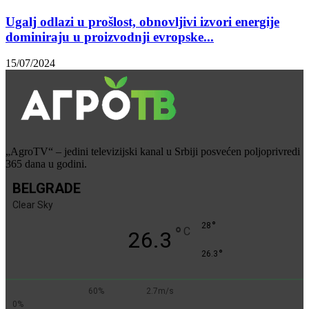
Ugalj odlazi u prošlost, obnovljivi izvori energije
dominiraju u proizvodnji evropske...
15/07/2024
„AgroTV“ – jedini televizijski kanal u Srbiji posvećen poljoprivredi
365 dana u godini.
BELGRADE
Clear Sky
°
28
°
C
26.3
°
26.3
60%
2.7m/s
0%