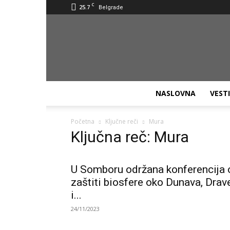
C
25.7
Belgrade
NASLOVNA
VESTI
Početna
Ključne reči
Mura
Ključna reč: Mura
U Somboru održana konferencija 
zaštiti biosfere oko Dunava, Drav
i...
24/11/2023