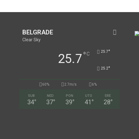
BELGRADE
Clear Sky
°
25.7
°
C
25.7
°
25.2
60%
2.7m/s
6%
SUB
NED
PON
UTO
SRE
34
°
37
°
39
°
41
°
28
°