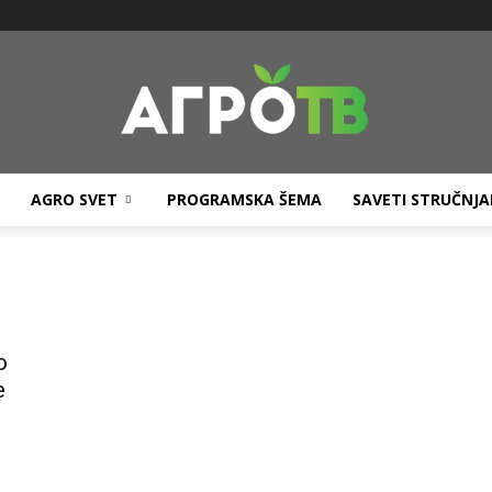
AGRO SVET
PROGRAMSKA ŠEMA
SAVETI STRUČNJ
Agro
o
TV
e