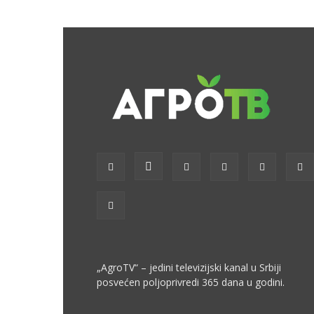
„AgroTV“ – jedini televizijski kanal u Srbiji
posvećen poljoprivredi 365 dana u godini.