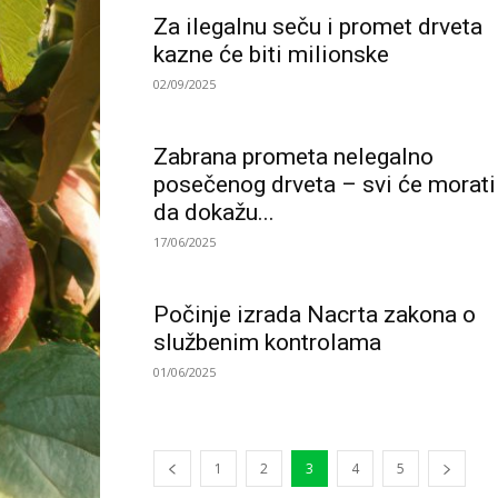
Za ilegalnu seču i promet drveta
kazne će biti milionske
02/09/2025
Zabrana prometa nelegalno
posečenog drveta – svi će morati
da dokažu...
17/06/2025
Počinje izrada Nacrta zakona o
službenim kontrolama
01/06/2025
1
2
3
4
5