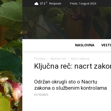
C
27.2
Petak, 7.avgust 2026
Belgrade
NASLOVNA
VESTI
Početna
Ključne reči
Nacrt zakona
Ključna reč: nacrt zak
Održan okrugli sto o Nacrtu
zakona o službenim kontrolama
01/10/2025