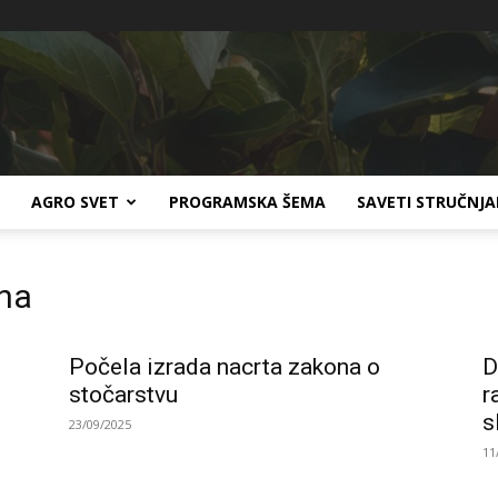
Agro
AGRO SVET
PROGRAMSKA ŠEMA
SAVETI STRUČNJ
ona
TV
Počela izrada nacrta zakona o
D
stočarstvu
r
s
23/09/2025
11