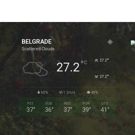
BELGRADE
Scattered Clouds
°
27.2
°
C
27.2
°
27.2
65%
1.2m/s
40%
PET
SUB
NED
PON
UTO
37
°
36
°
37
°
39
°
41
°