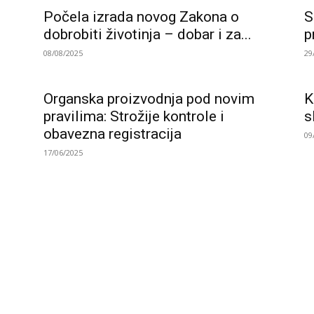
Počela izrada novog Zakona o
S
dobrobiti životinja – dobar i za...
p
08/08/2025
29
Organska proizvodnja pod novim
K
pravilima: Strožije kontrole i
s
obavezna registracija
09
17/06/2025