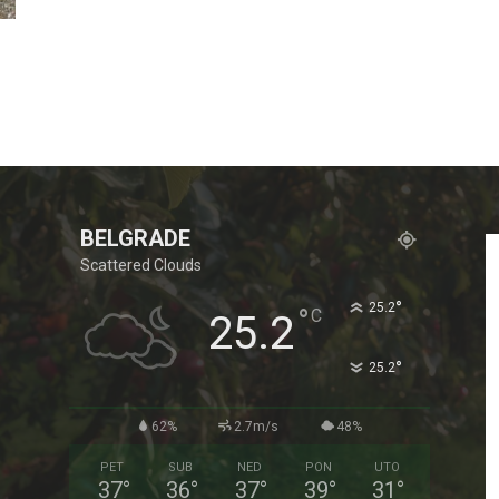
BELGRADE
Scattered Clouds
°
25.2
°
C
25.2
°
25.2
62%
2.7m/s
48%
PET
SUB
NED
PON
UTO
37
°
36
°
37
°
39
°
31
°