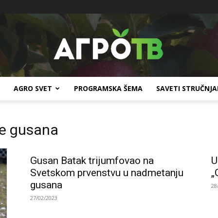
AGRO SVET
PROGRAMSKA ŠEMA
SAVETI STRUČNJ
Agro
je gusana
Gusan Batak trijumfovao na
U
TV
Svetskom prvenstvu u nadmetanju
„
gusana
28
27/02/2023