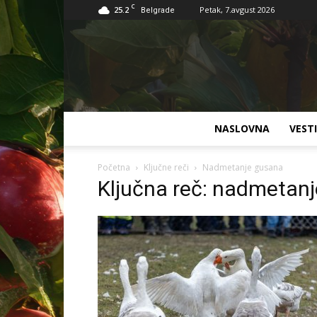
C
25.2
Petak, 7.avgust 2026
Belgrade
NASLOVNA
VESTI
Početna
Ključne reči
Nadmetanje gusana
Ključna reč: nadmetan