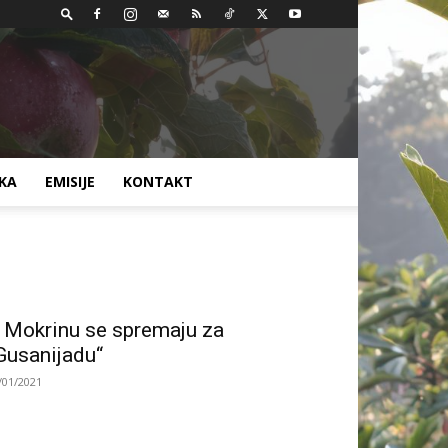
AKA
EMISIJE
KONTAKT
 Mokrinu se spremaju za
Gusanijadu“
/01/2021