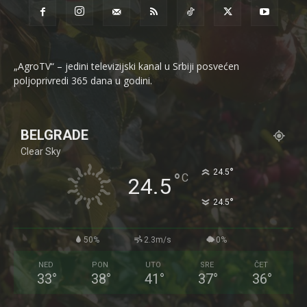
„AgroTV“ – jedini televizijski kanal u Srbiji posvećen
poljoprivredi 365 dana u godini.
BELGRADE
Clear Sky
°
24.5
°
C
24.5
°
24.5
50%
2.3m/s
0%
NED
PON
UTO
SRE
ČET
33
°
38
°
41
°
37
°
36
°