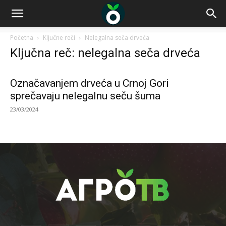
Početna
Ključne reči
Nelegalna seča drveća
Ključna reč: nelegalna seča drveća
Označavanjem drveća u Crnoj Gori
sprečavaju nelegalnu seču šuma
23/03/2024