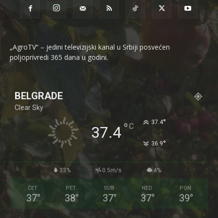
„AgroTV“ – jedini televizijski kanal u Srbiji posvećen
poljoprivredi 365 dana u godini.
BELGRADE
Clear Sky
°
37.4
°
C
37.4
°
36.9
33%
0.5m/s
4%
ČET
PET
SUB
NED
PON
37
°
38
°
37
°
37
°
39
°