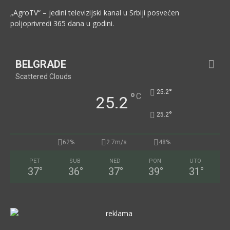
„AgroTV“ – jedini televizijski kanal u Srbiji posvećen
poljoprivredi 365 dana u godini.
BELGRADE
Scattered Clouds
°
25.2
°
C
25.2
°
25.2
62%
2.7m/s
48%
PET
SUB
NED
PON
UTO
37
°
36
°
37
°
39
°
31
°