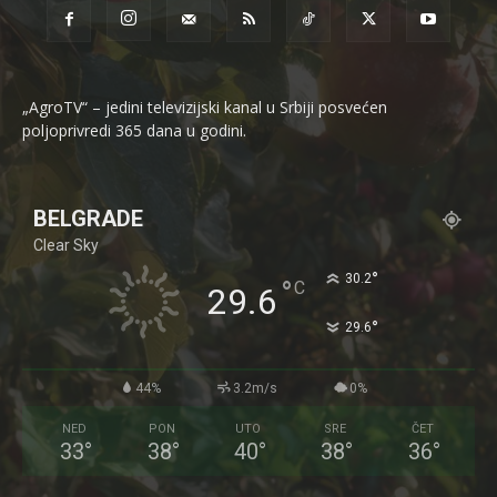
„AgroTV“ – jedini televizijski kanal u Srbiji posvećen
poljoprivredi 365 dana u godini.
BELGRADE
Clear Sky
°
30.2
°
C
29.6
°
29.6
44%
3.2m/s
0%
NED
PON
UTO
SRE
ČET
33
°
38
°
40
°
38
°
36
°