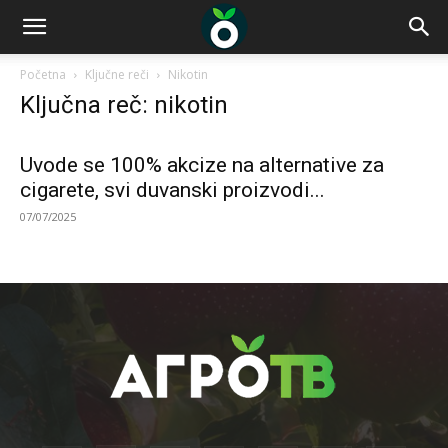
Početna
Ključne reči
Nikotin
Ključna reč: nikotin
Uvode se 100% akcize na alternative za
cigarete, svi duvanski proizvodi...
07/07/2025