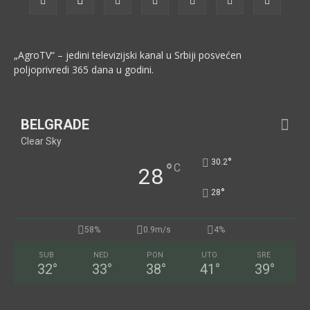
„AgroTV“ – jedini televizijski kanal u Srbiji posvećen
poljoprivredi 365 dana u godini.
BELGRADE
Clear Sky
°
30.2
°
C
28
°
28
58%
0.9m/s
4%
SUB
NED
PON
UTO
SRE
32
°
33
°
38
°
41
°
39
°