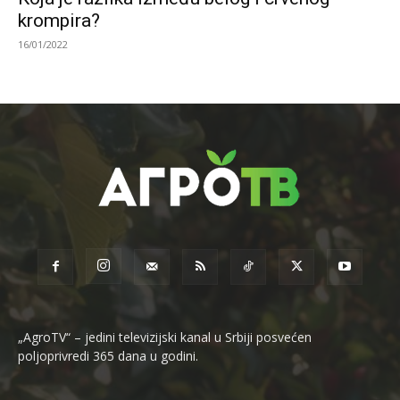
krompira?
16/01/2022
„AgroTV“ – jedini televizijski kanal u Srbiji posvećen
poljoprivredi 365 dana u godini.