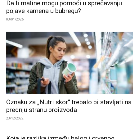
Da li maline mogu pomoći u sprečavanju
pojave kamena u bubregu?
03/01/2026
Oznaku za „Nutri skor“ trebalo bi stavljati na
prednju stranu proizvoda
23/12/2022
Koja je razlika između belog i crvenog