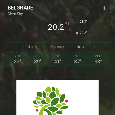
BELGRADE
Clear Sky
°
21.3
°
C
20.2
°
20.2
61%
0.5m/s
3%
NED
PON
UTO
SRE
ČET
33
°
39
°
41
°
37
°
33
°