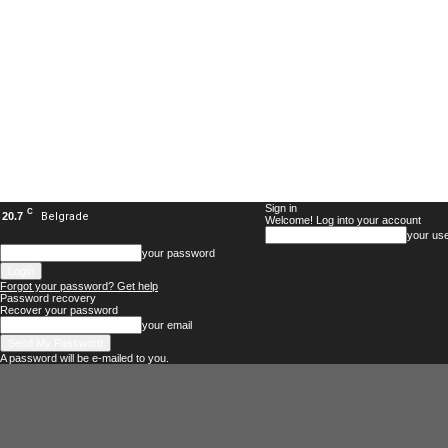
Sign in
C
20.7
Belgrade
Welcome! Log into your account
your us
your password
Forgot your password? Get help
Password recovery
Recover your password
your email
A password will be e-mailed to you.