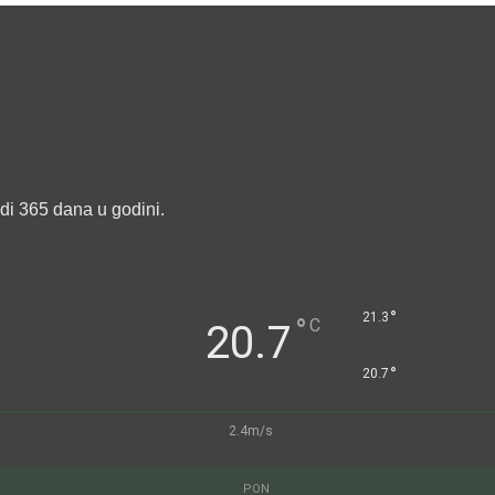
edi 365 dana u godini.
°
21.3
°
C
20.7
°
20.7
2.4m/s
PON