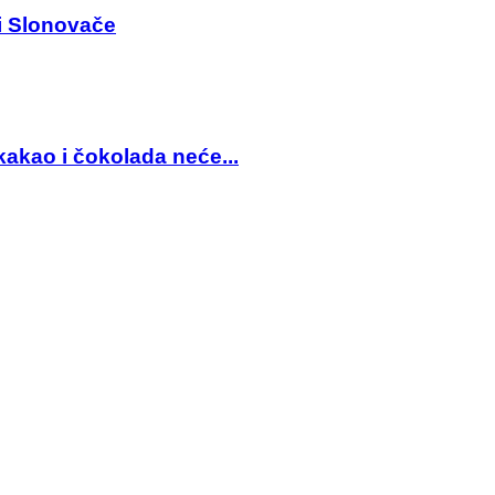
i Slonovače
 kakao i čokolada neće...