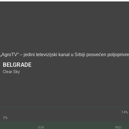
„AgroTV“ – jedini televizijski kanal u Srbiji posvećen poljoprivr
BELGRADE
Clear Sky
74%
3%
SUB
NED