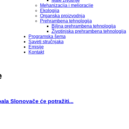
Male životinje
Mehanizacija i melioracije
Ekologija
Organska proizvodnja
Prehrambena tehnologija
Biljna prehrambena tehnologija
Životinjska prehrambena tehnologija
Programska šema
Saveti stručnjaka
Emisije
Kontakt
e
la Slonovače će potražiti...