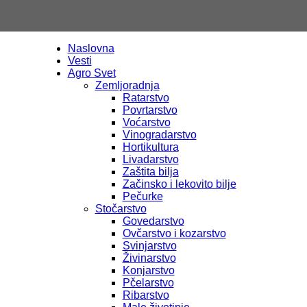
Naslovna
Vesti
Agro
Agro Svet
Zemljoradnja
Ratarstvo
Povrtarstvo
Voćarstvo
Vinogradarstvo
Hortikultura
TV
Livadarstvo
Zaštita bilja
Začinsko i lekovito bilje
Pečurke
Stočarstvo
Govedarstvo
Ovčarstvo i kozarstvo
Svinjarstvo
Živinarstvo
Konjarstvo
Pčelarstvo
Ribarstvo