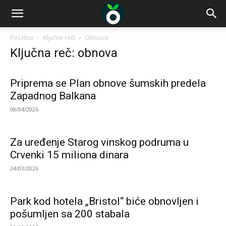
Početna
Ključne reči
Obnova
Ključna reč: obnova
Priprema se Plan obnove šumskih predela
Zapadnog Balkana
08/04/2026
Za uređenje Starog vinskog podruma u
Crvenki 15 miliona dinara
24/03/2026
Park kod hotela „Bristol“ biće obnovljen i
pošumljen sa 200 stabala