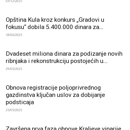
03/12/2025
Opština Kula kroz konkurs „Gradovi u
fokusu“ dobila 5.400.000 dinara za...
18/06/2025
Dvadeset miliona dinara za podizanje novih
ribnjaka i rekonstrukciju postojećih u...
29/05/2025
Obnova registracije poljoprivrednog
gazdinstva ključan uslov za dobijanje
podsticaja
25/05/2025
Završena prva faza obnove Kraljeve vinarije