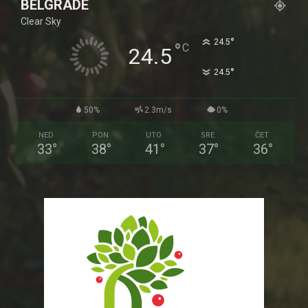
BELGRADE
Clear Sky
°
24.5
°
C
24.5
°
24.5
50%
2.3m/s
0%
NED
PON
UTO
SRE
ČET
33
°
38
°
41
°
37
°
36
°