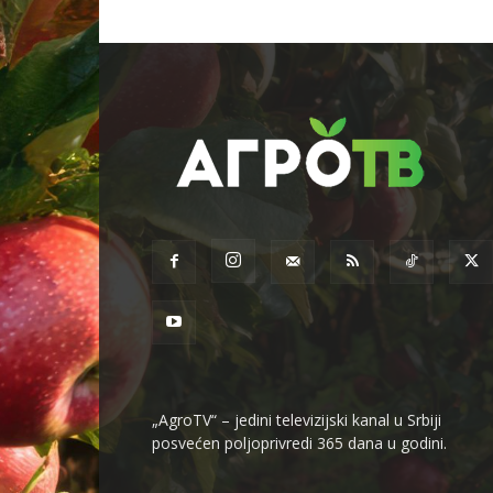
„AgroTV“ – jedini televizijski kanal u Srbiji
posvećen poljoprivredi 365 dana u godini.