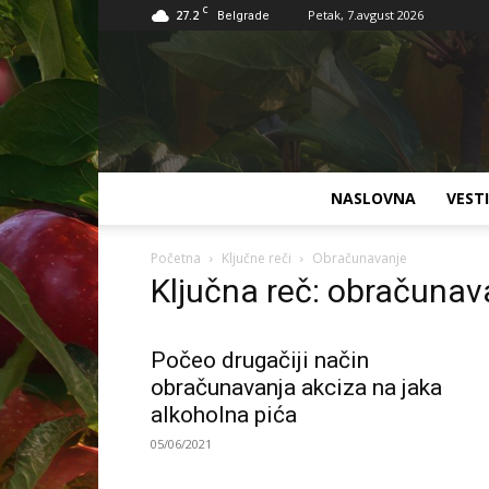
C
27.2
Petak, 7.avgust 2026
Belgrade
NASLOVNA
VESTI
Početna
Ključne reči
Obračunavanje
Ključna reč: obračunav
Počeo drugačiji način
obračunavanja akciza na jaka
alkoholna pića
05/06/2021