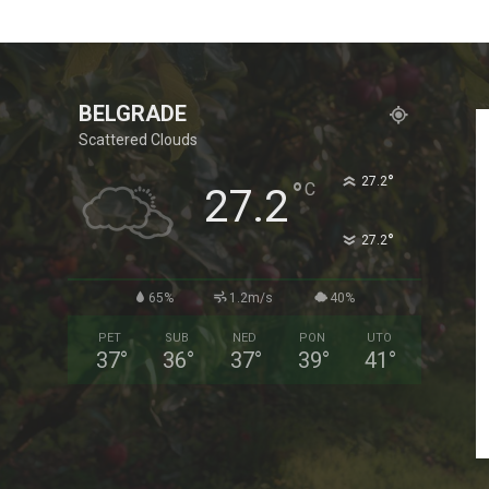
BELGRADE
Scattered Clouds
°
27.2
°
C
27.2
°
27.2
65%
1.2m/s
40%
PET
SUB
NED
PON
UTO
37
°
36
°
37
°
39
°
41
°