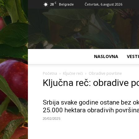
C
28
Četvrtak, 6.avgust 2026
Belgrade
NASLOVNA
VESTI
Početna
Ključne reči
Obradive površine
Ključna reč: obradive p
Srbija svake godine ostane bez o
25.000 hektara obradivih površin
20/02/2025