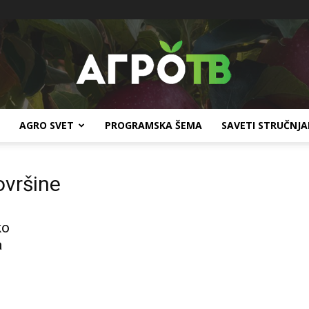
AGRO SVET
PROGRAMSKA ŠEMA
SAVETI STRUČNJ
Agro
ovršine
ko
TV
a