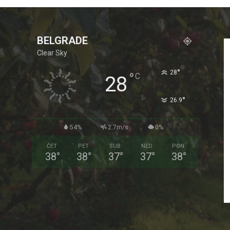
BELGRADE
Clear Sky
°
28
°
C
28
°
26.9
54%
2.7m/s
0%
ČET
PET
SUB
NED
PON
38
°
38
°
37
°
37
°
38
°