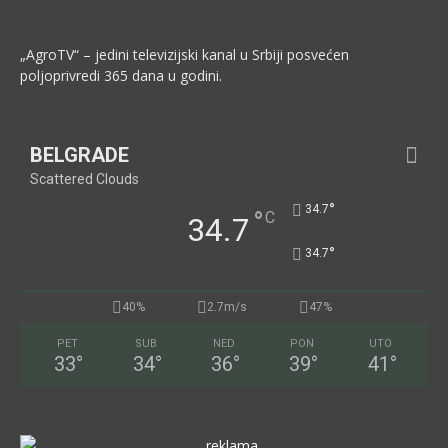
„AgroTV“ – jedini televizijski kanal u Srbiji posvećen
poljoprivredi 365 dana u godini.
BELGRADE
Scattered Clouds
°
34.7
°
C
34.7
°
34.7
40%
2.7m/s
47%
PET
SUB
NED
PON
UTO
33
°
34
°
36
°
39
°
41
°