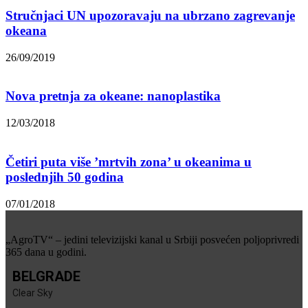
Stručnjaci UN upozoravaju na ubrzano zagrevanje
okeana
26/09/2019
Nova pretnja za okeane: nanoplastika
12/03/2018
Četiri puta više ’mrtvih zona’ u okeanima u
poslednjih 50 godina
07/01/2018
„AgroTV“ – jedini televizijski kanal u Srbiji posvećen poljoprivredi
365 dana u godini.
BELGRADE
Clear Sky