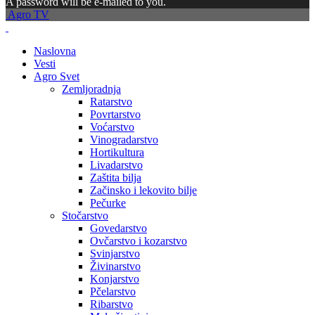
A password will be e-mailed to you.
Agro TV
Naslovna
Vesti
Agro Svet
Zemljoradnja
Ratarstvo
Povrtarstvo
Voćarstvo
Vinogradarstvo
Hortikultura
Livadarstvo
Zaštita bilja
Začinsko i lekovito bilje
Pečurke
Stočarstvo
Govedarstvo
Ovčarstvo i kozarstvo
Svinjarstvo
Živinarstvo
Konjarstvo
Pčelarstvo
Ribarstvo