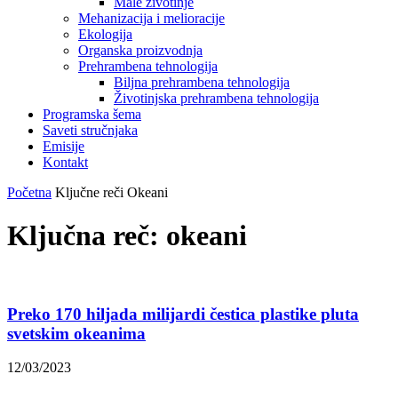
Male životinje
Mehanizacija i melioracije
Ekologija
Organska proizvodnja
Prehrambena tehnologija
Biljna prehrambena tehnologija
Životinjska prehrambena tehnologija
Programska šema
Saveti stručnjaka
Emisije
Kontakt
Početna
Ključne reči
Okeani
Ključna reč: okeani
Preko 170 hiljada milijardi čestica plastike pluta
svetskim okeanima
12/03/2023