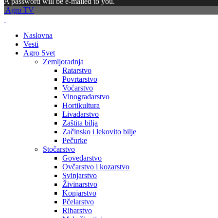
A password will be e-mailed to you.
Agro TV
Naslovna
Vesti
Agro Svet
Zemljoradnja
Ratarstvo
Povrtarstvo
Voćarstvo
Vinogradarstvo
Hortikultura
Livadarstvo
Zaštita bilja
Začinsko i lekovito bilje
Pečurke
Stočarstvo
Govedarstvo
Ovčarstvo i kozarstvo
Svinjarstvo
Živinarstvo
Konjarstvo
Pčelarstvo
Ribarstvo