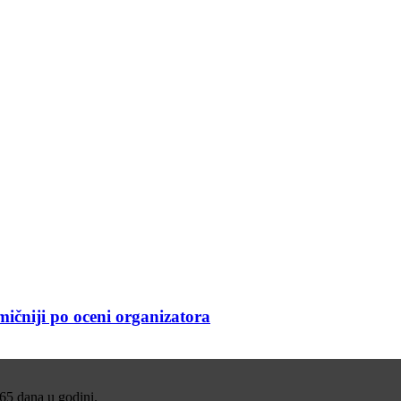
ičniji po oceni organizatora
365 dana u godini.