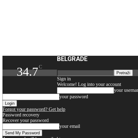
BELGRADE
C
34.7
Sign in
Welcome! Log into your account
your usern
your password
Forgot your password? Get help
Password recovery
Recover your password
your email