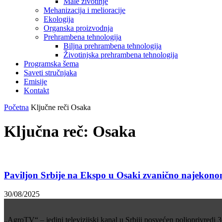
Male životinje
Mehanizacija i melioracije
Ekologija
Organska proizvodnja
Prehrambena tehnologija
Biljna prehrambena tehnologija
Životinjska prehrambena tehnologija
Programska šema
Saveti stručnjaka
Emisije
Kontakt
Početna
Ključne reči
Osaka
Ključna reč: Osaka
Paviljon Srbije na Ekspo u Osaki zvanično najekonom
30/08/2025
„AgroTV“ – jedini televizijski kanal u Srbiji posvećen poljoprivredi 