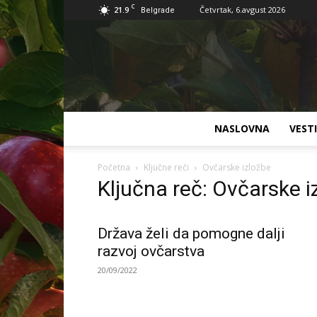
C
21.9
Četvrtak, 6.avgust 2026
Belgrade
NASLOVNA
VESTI
Početna
Ključne reči
Ovčarske izložbe
Ključna reč: Ovčarske i
Država želi da pomogne dalji
razvoj ovčarstva
20/09/2022