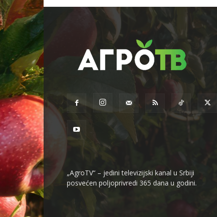
„AgroTV“ – jedini televizijski kanal u Srbiji
posvećen poljoprivredi 365 dana u godini.