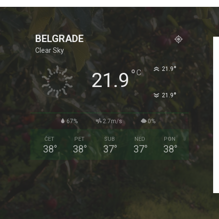
BELGRADE
Clear Sky
°
21.9
°
C
21.9
°
21.9
67%
2.7m/s
0%
ČET
PET
SUB
NED
PON
38
°
38
°
37
°
37
°
38
°