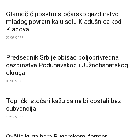
Glamočić posetio stočarsko gazdinstvo
mladog povratnika u selu Kladušnica kod
Kladova
20/08/2025
Predsednik Srbije obišao poljoprivredna
gazdinstva Podunavskog i Južnobanatskog
okruga
09/03/2025
Toplički stočari kažu da ne bi opstali bez
subvencija
17/12/2024
Ovčija kuga hara Bugarskom, farmeri