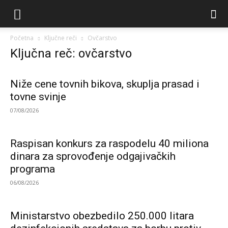
Početna
Ključne reči
Ovčarstvo
Ključna reč: ovčarstvo
Niže cene tovnih bikova, skuplja prasad i
tovne svinje
07/08/2026
Raspisan konkurs za raspodelu 40 miliona
dinara za sprovođenje odgajivačkih
programa
06/08/2026
Ministarstvo obezbedilo 250.000 litara