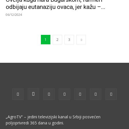
odbijaju eutanaziju ovaca, jer kažu –...
06/12/2024
1
2
3
„AgroTV“ – jedini televizijski kanal u Srbiji posvećen
poljoprivredi 365 dana u godini.