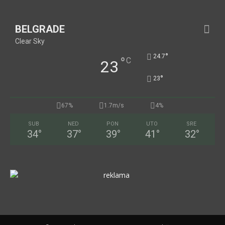
BELGRADE
Clear Sky
°
24.7
°
C
23
°
23
67%
1.7m/s
4%
SUB
NED
PON
UTO
SRE
34
°
37
°
39
°
41
°
32
°