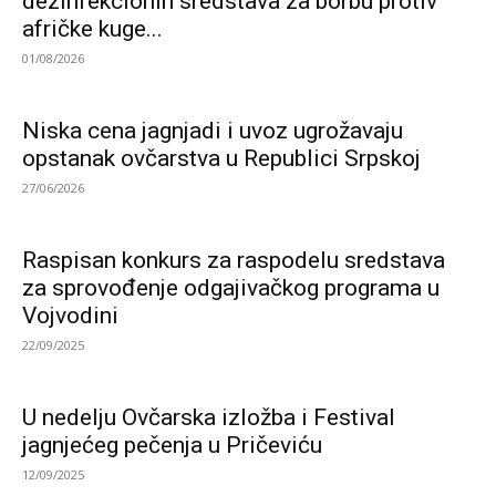
dezinfekcionih sredstava za borbu protiv
afričke kuge...
01/08/2026
Niska cena jagnjadi i uvoz ugrožavaju
opstanak ovčarstva u Republici Srpskoj
27/06/2026
Raspisan konkurs za raspodelu sredstava
za sprovođenje odgajivačkog programa u
Vojvodini
22/09/2025
U nedelju Ovčarska izložba i Festival
jagnjećeg pečenja u Pričeviću
12/09/2025