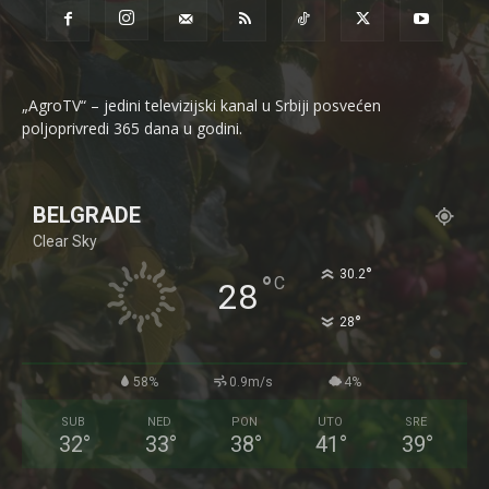
„AgroTV“ – jedini televizijski kanal u Srbiji posvećen
poljoprivredi 365 dana u godini.
BELGRADE
Clear Sky
°
30.2
°
C
28
°
28
58%
0.9m/s
4%
SUB
NED
PON
UTO
SRE
32
°
33
°
38
°
41
°
39
°