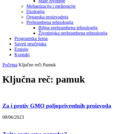
Male životinje
Mehanizacija i melioracije
Ekologija
Organska proizvodnja
Prehrambena tehnologija
Biljna prehrambena tehnologija
Životinjska prehrambena tehnologija
Programska šema
Saveti stručnjaka
Emisije
Kontakt
Početna
Ključne reči
Pamuk
Ključna reč: pamuk
Za i protiv GMO poljoprivrednih proizvoda
08/06/2023