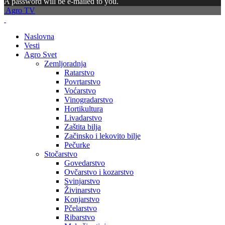
A password will be e-mailed to you.
Agro TV
Naslovna
Vesti
Agro Svet
Zemljoradnja
Ratarstvo
Povrtarstvo
Voćarstvo
Vinogradarstvo
Hortikultura
Livadarstvo
Zaštita bilja
Začinsko i lekovito bilje
Pečurke
Stočarstvo
Govedarstvo
Ovčarstvo i kozarstvo
Svinjarstvo
Živinarstvo
Konjarstvo
Pčelarstvo
Ribarstvo