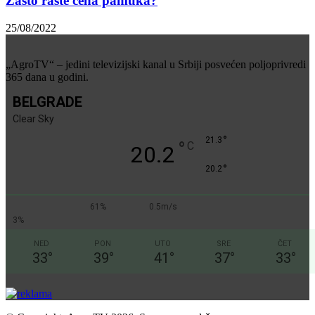
Zašto raste cena pamuka?
25/08/2022
„AgroTV“ – jedini televizijski kanal u Srbiji posvećen poljoprivredi
365 dana u godini.
BELGRADE
Clear Sky
°
21.3
°
C
20.2
°
20.2
61%
0.5m/s
3%
NED
PON
UTO
SRE
ČET
33
°
39
°
41
°
37
°
33
°