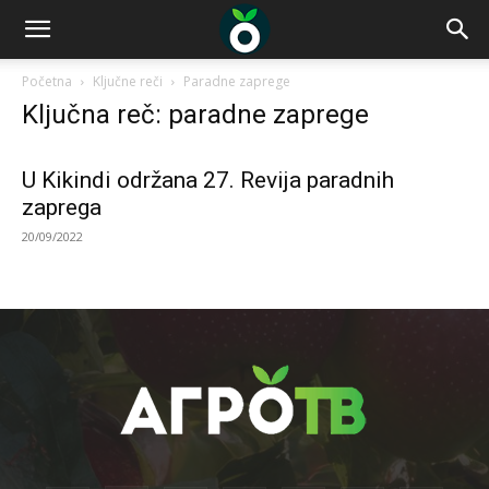
Početna
Ključne reči
Paradne zaprege
Ključna reč: paradne zaprege
U Kikindi održana 27. Revija paradnih
zaprega
20/09/2022