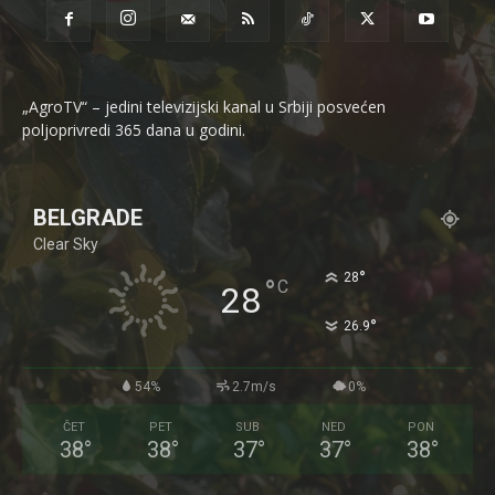
„AgroTV“ – jedini televizijski kanal u Srbiji posvećen
poljoprivredi 365 dana u godini.
BELGRADE
Clear Sky
°
28
°
C
28
°
26.9
54%
2.7m/s
0%
ČET
PET
SUB
NED
PON
38
°
38
°
37
°
37
°
38
°