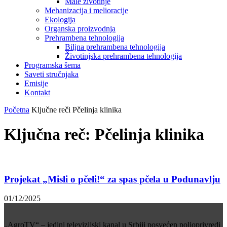
Male životinje
Mehanizacija i melioracije
Ekologija
Organska proizvodnja
Prehrambena tehnologija
Biljna prehrambena tehnologija
Životinjska prehrambena tehnologija
Programska šema
Saveti stručnjaka
Emisije
Kontakt
Početna
Ključne reči
Pčelinja klinika
Ključna reč: Pčelinja klinika
Projekat „Misli o pčeli!“ za spas pčela u Podunavlju
01/12/2025
„AgroTV“ – jedini televizijski kanal u Srbiji posvećen poljoprivredi