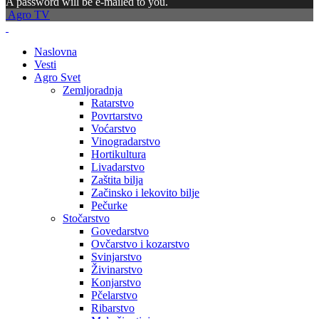
A password will be e-mailed to you.
Agro TV
Naslovna
Vesti
Agro Svet
Zemljoradnja
Ratarstvo
Povrtarstvo
Voćarstvo
Vinogradarstvo
Hortikultura
Livadarstvo
Zaštita bilja
Začinsko i lekovito bilje
Pečurke
Stočarstvo
Govedarstvo
Ovčarstvo i kozarstvo
Svinjarstvo
Živinarstvo
Konjarstvo
Pčelarstvo
Ribarstvo