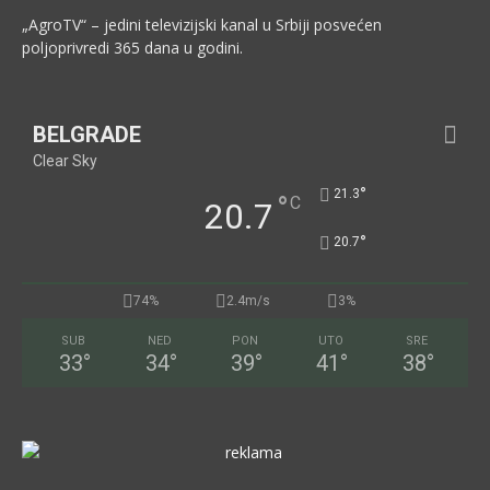
„AgroTV“ – jedini televizijski kanal u Srbiji posvećen
poljoprivredi 365 dana u godini.
BELGRADE
Clear Sky
°
21.3
°
C
20.7
°
20.7
74%
2.4m/s
3%
SUB
NED
PON
UTO
SRE
33
°
34
°
39
°
41
°
38
°