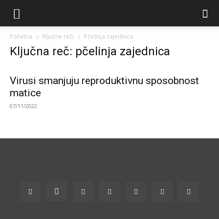
Početna
Ključne reči
Pčelinja zajednica
Ključna reč: pčelinja zajednica
Virusi smanjuju reproduktivnu sposobnost
matice
07/11/2022