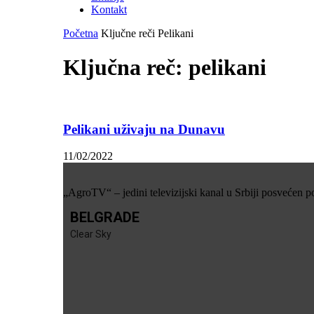
Kontakt
Početna
Ključne reči
Pelikani
Ključna reč: pelikani
Pelikani uživaju na Dunavu
11/02/2022
„AgroTV“ – jedini televizijski kanal u Srbiji posvećen p
BELGRADE
Clear Sky