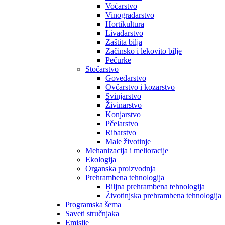
Voćarstvo
Vinogradarstvo
Hortikultura
Livadarstvo
Zaštita bilja
Začinsko i lekovito bilje
Pečurke
Stočarstvo
Govedarstvo
Ovčarstvo i kozarstvo
Svinjarstvo
Živinarstvo
Konjarstvo
Pčelarstvo
Ribarstvo
Male životinje
Mehanizacija i melioracije
Ekologija
Organska proizvodnja
Prehrambena tehnologija
Biljna prehrambena tehnologija
Životinjska prehrambena tehnologija
Programska šema
Saveti stručnjaka
Emisije