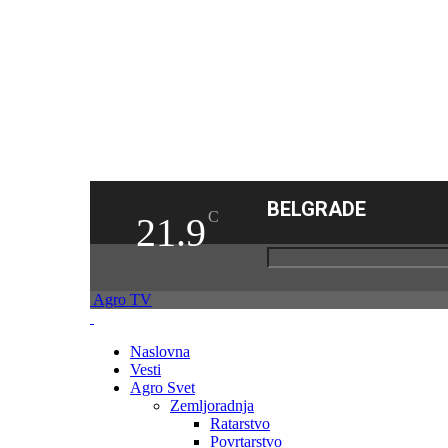
BELGRADE
C
21.9
Agro TV
Naslovna
Vesti
Agro Svet
Zemljoradnja
Ratarstvo
Povrtarstvo