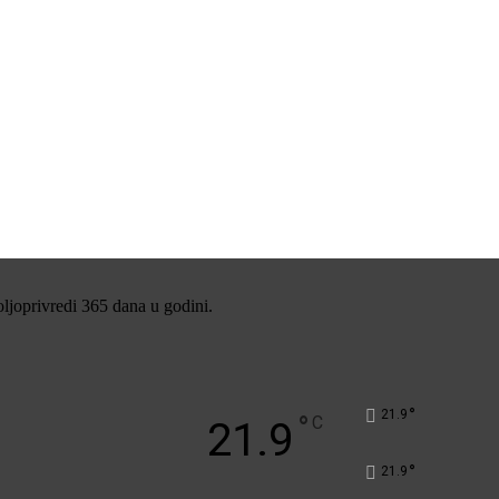
oljoprivredi 365 dana u godini.
°
21.9
°
C
21.9
°
21.9