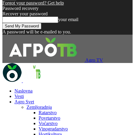
Forgot your password? Get help
Password recovery
Recover your password
your email
A password will be e-mailed to you.
Agro TV
Naslovna
Vesti
Agro Svet
Zemljoradnja
Ratarstvo
Povrtarstvo
Voćarstvo
Vinogradarstvo
Hortikultura