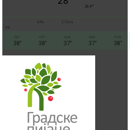
28
°
26.9
54%
2.7m/s
0%
ČET
PET
SUB
NED
PON
38
°
38
°
37
°
37
°
38
°