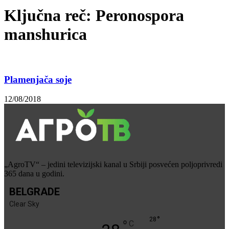
Ključna reč: Peronospora
manshurica
Plamenjača soje
12/08/2018
„AgroTV“ – jedini televizijski kanal u Srbiji posvećen poljoprivredi
365 dana u godini.
BELGRADE
Clear Sky
°
28
°
C