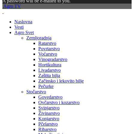
A password will be e-mailed to you.
Agro TV
Naslovna
Vesti
Agro Svet
Zemljoradnja
Ratarstvo
Povrtarstvo
Voćarstvo
Vinogradarstvo
Hortikultura
Livadarstvo
Zaštita bilja
Začinsko i lekovito bilje
Pečurke
Stočarstvo
Govedarstvo
Ovčarstvo i kozarstvo
Svinjarstvo
Živinarstvo
Konjarstvo
Pčelarstvo
Ribarstvo