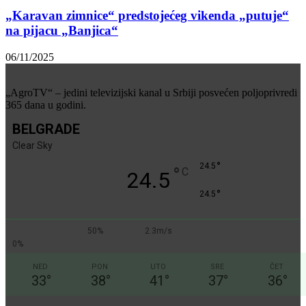
„Karavan zimnice“ predstojećeg vikenda „putuje“
na pijacu „Banjica“
06/11/2025
„AgroTV“ – jedini televizijski kanal u Srbiji posvećen poljoprivredi
365 dana u godini.
BELGRADE
Clear Sky
°
24.5
°
C
24.5
°
24.5
50%
2.3m/s
0%
NED
PON
UTO
SRE
ČET
33
°
38
°
41
°
37
°
36
°