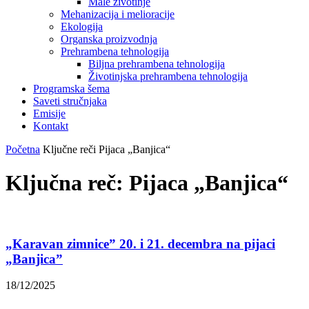
Male životinje
Mehanizacija i melioracije
Ekologija
Organska proizvodnja
Prehrambena tehnologija
Biljna prehrambena tehnologija
Životinjska prehrambena tehnologija
Programska šema
Saveti stručnjaka
Emisije
Kontakt
Početna
Ključne reči
Pijaca „Banjica“
Ključna reč: Pijaca „Banjica“
„Karavan zimnice” 20. i 21. decembra na pijaci
„Banjica”
18/12/2025