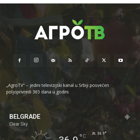
„AgroTV“ – jedini televizijski kanal u Srbiji posvećen
poljoprivredi 365 dana u godini.
BELGRADE
Clear Sky
°
36.9
°
C