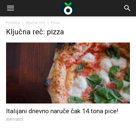
Početna
Ključne reči
Pizza
Ključna reč: pizza
Italijani dnevno naruče čak 14 tona pice!
20/01/2025