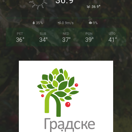
36.9
°
36.9
35%
0.9m/s
9%
PET
SUB
NED
PON
UTO
36
°
34
°
37
°
39
°
41
°