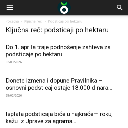
Početna
Ključne reči
Podsticaji po hektaru
Ključna reč: podsticaji po hektaru
Do 1. aprila traje podnošenje zahteva za
podsticaje po hektaru
02/03/2026
Donete izmena i dopune Pravilnika –
osnovni podsticaj ostaje 18.000 dinara...
28/02/2026
Isplata podsticaja biće u najkraćem roku,
kažu iz Uprave za agrarna...