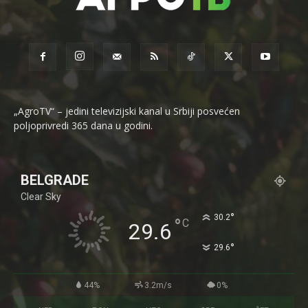
„AgroTV“ – jedini televizijski kanal u Srbiji posvećen
poljoprivredi 365 dana u godini.
BELGRADE
Clear Sky
°
30.2
°
C
29.6
°
29.6
44%
3.2m/s
0%