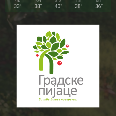
NED
PON
UTO
SRE
ČET
33
°
38
°
40
°
38
°
36
°