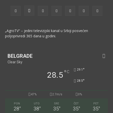
„AgroTV“ – jedini televizijski kanal u Srbiji posvećen
poljoprivredi 365 dana u godini.
BELGRADE
Clear Sky
°
29.1
°
C
28.5
°
28.5
47%
2.7m/s
0%
PON
UTO
SRE
ČET
PET
28
°
38
°
35
°
35
°
35
°