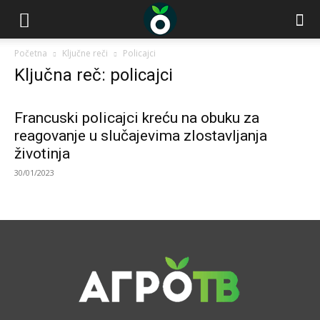
Početna
Ključne reči
Policajci
Ključna reč: policajci
Francuski policajci kreću na obuku za
reagovanje u slučajevima zlostavljanja
životinja
30/01/2023