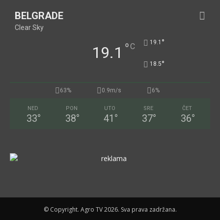
BELGRADE
Clear Sky
°
19.1
°
C
19.1
°
18.5
63%
0.9m/s
6%
NED
PON
UTO
SRE
ČET
33
°
38
°
41
°
37
°
36
°
© Copyright. Agro TV 2026. Sva prava zadržana.