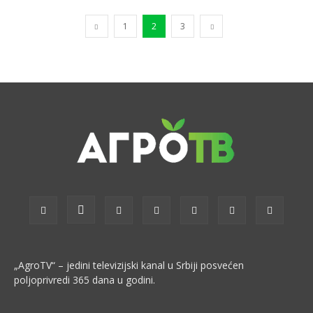
1
2
3
„AgroTV“ – jedini televizijski kanal u Srbiji posvećen
poljoprivredi 365 dana u godini.