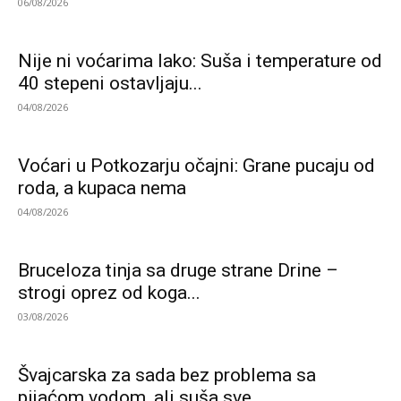
06/08/2026
Nije ni voćarima lako: Suša i temperature od
40 stepeni ostavljaju...
04/08/2026
Voćari u Potkozarju očajni: Grane pucaju od
roda, a kupaca nema
04/08/2026
Bruceloza tinja sa druge strane Drine –
strogi oprez od koga...
03/08/2026
Švajcarska za sada bez problema sa
pijaćom vodom, ali suša sve...