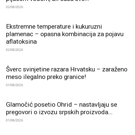
02/08/2026
Ekstremne temperature i kukuruzni
plamenac – opasna kombinacija za pojavu
aflatoksina
02/08/2026
Šverc svinjetine razara Hrvatsku – zaraženo
meso ilegalno preko granice!
01/08/2026
Glamočić posetio Ohrid – nastavljaju se
pregovori o izvozu srpskih proizvoda...
01/08/2026