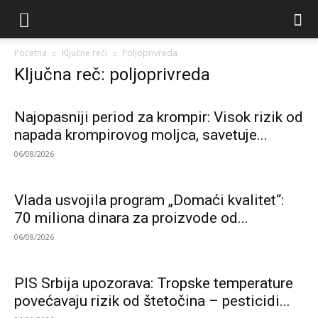
Početna
Ključne reči
Poljoprivreda
Ključna reč: poljoprivreda
Najopasniji period za krompir: Visok rizik od
napada krompirovog moljca, savetuje...
06/08/2026
Vlada usvojila program „Domaći kvalitet“:
70 miliona dinara za proizvode od...
06/08/2026
PIS Srbija upozorava: Tropske temperature
povećavaju rizik od štetočina – pesticidi...