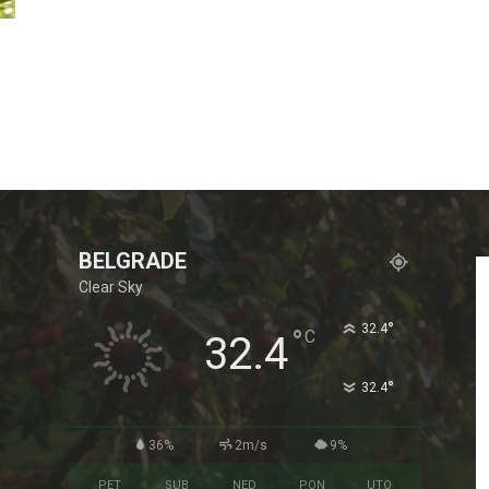
BELGRADE
Clear Sky
°
32.4
°
C
32.4
°
32.4
36%
2m/s
9%
PET
SUB
NED
PON
UTO