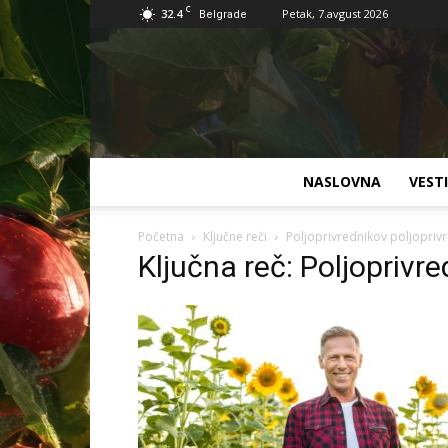
C
32.4
Petak, 7.avgust 2026
Belgrade
NASLOVNA
VESTI
Početna
Ključne reči
Poljoprivrednikov poljopriv
Ključna reč: Poljoprivr