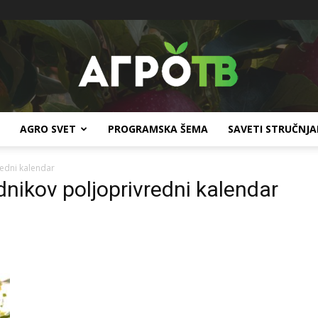
AGRO SVET
PROGRAMSKA ŠEMA
SAVETI STRUČNJ
Agro
redni kalendar
ednikov poljoprivredni kalendar
TV