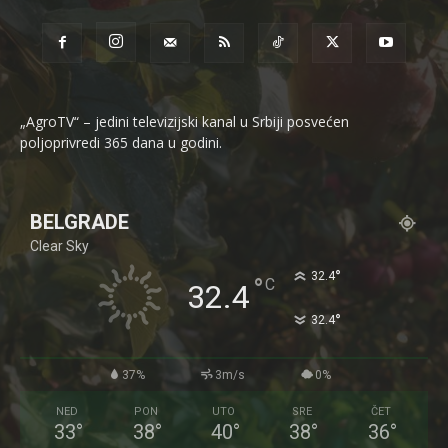
„AgroTV“ – jedini televizijski kanal u Srbiji posvećen
poljoprivredi 365 dana u godini.
BELGRADE
Clear Sky
°
32.4
°
C
32.4
°
32.4
37%
3m/s
0%
NED
PON
UTO
SRE
ČET
33
°
38
°
40
°
38
°
36
°