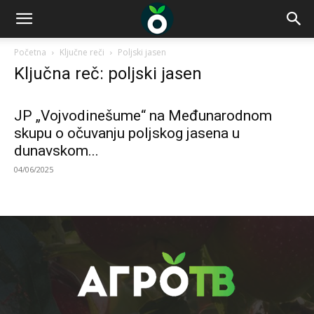
Početna
Ključne reči
Poljski jasen
Ključna reč: poljski jasen
JP „Vojvodinešume“ na Međunarodnom
skupu o očuvanju poljskog jasena u
dunavskom...
04/06/2025