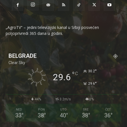
„AgroTV“ – jedini televizijski kanal u Srbiji posvećen
poljoprivredi 365 dana u godini.
BELGRADE
Clear Sky
°
30.2
°
C
29.6
°
29.6
44%
3.2m/s
0%
NED
PON
UTO
SRE
ČET
33
°
38
°
40
°
38
°
36
°