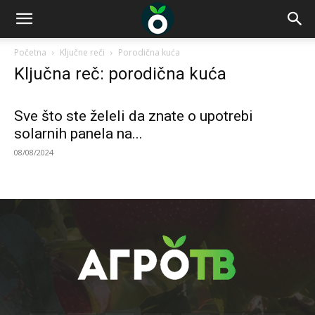
Početna
Ključne reči
Porodična kuća
Ključna reč: porodična kuća
Sve što ste želeli da znate o upotrebi
solarnih panela na...
08/08/2024