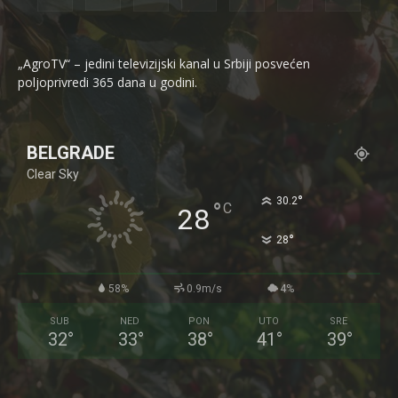
„AgroTV“ – jedini televizijski kanal u Srbiji posvećen
poljoprivredi 365 dana u godini.
BELGRADE
Clear Sky
°
30.2
°
C
28
°
28
58%
0.9m/s
4%
SUB
NED
PON
UTO
SRE
32
°
33
°
38
°
41
°
39
°