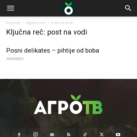
Početna
Ključne reči
Post na vodi
Ključna reč: post na vodi
Posni delikates – pihtije od boba
10/03/2025