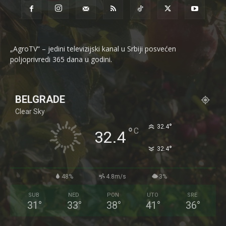
„AgroTV“ – jedini televizijski kanal u Srbiji posvećen
poljoprivredi 365 dana u godini.
BELGRADE
Clear Sky
°
32.4
°
C
32.4
°
32.4
48%
4.8m/s
3%
SUB
NED
PON
UTO
SRE
31
°
33
°
38
°
41
°
36
°