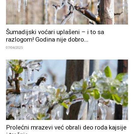
Šumadijski voćari uplašeni – i to sa
razlogom! Godina nije dobro...
07/04/2025
Prolećni mrazevi već obrali deo roda kajsije