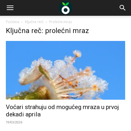
Početna
Ključne reči
Prolećni mraz
Ključna reč: prolećni mraz
Voćari strahuju od mogućeg mraza u prvoj
dekadi aprila
19/03/2026