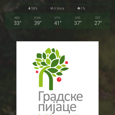
58%
3.3m/s
1%
NED
PON
UTO
SRE
ČET
33
°
39
°
41
°
37
°
27
°