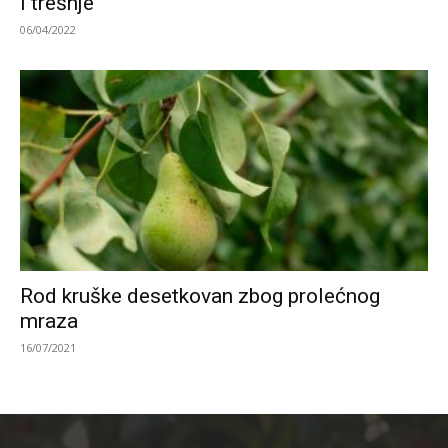
i trešnje
06/04/2022
Rod kruške desetkovan zbog prolećnog
mraza
16/07/2021