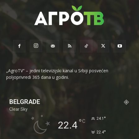
„AgroTV“ – jedini televizijski kanal u Srbiji posvećen
poljoprivredi 365 dana u godini.
BELGRADE
Clear Sky
°
24.1
°
C
22.4
°
22.4