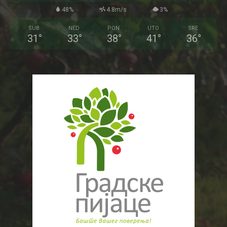
48%
4.8m/s
3%
SUB
NED
PON
UTO
SRE
31
°
33
°
38
°
41
°
36
°