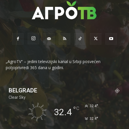
„AgroTV“ – jedini televizijski kanal u Srbiji posvećen
poljoprivredi 365 dana u godini.
BELGRADE
Clear Sky
°
32.4
°
C
32.4
°
32.4