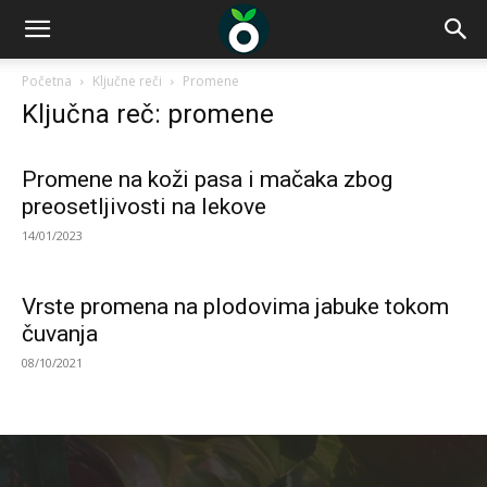
Početna
Ključne reči
Promene
Ključna reč: promene
Promene na koži pasa i mačaka zbog
preosetljivosti na lekove
14/01/2023
Vrste promena na plodovima jabuke tokom
čuvanja
08/10/2021