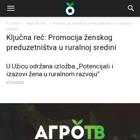
Početna
Ključne reči
Promocija ženskog preduzetništva u ruralnoj
sredini
Ključna reč: Promocija ženskog
preduzetništva u ruralnoj sredini
U Užicu održana izložba „Potencijali i
izazovi žena u ruralnom razvoju”
07/12/2023