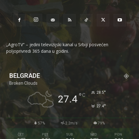
„AgroTV“ – jedini televizijski kanal u Srbiji posvećen
poljoprivredi 365 dana u godini.
BELGRADE
Broken Clouds
°
28.5
°
C
27.4
°
27.4
57%
2.2m/s
79%
ČET
PET
SUB
NED
PON