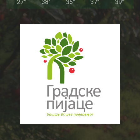
27
°
38
°
36
°
37
°
39
°