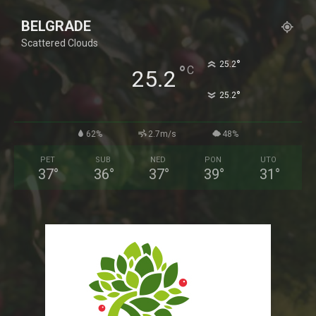
BELGRADE
Scattered Clouds
°
25.2
°
C
25.2
°
25.2
62%
2.7m/s
48%
PET
SUB
NED
PON
UTO
37
°
36
°
37
°
39
°
31
°