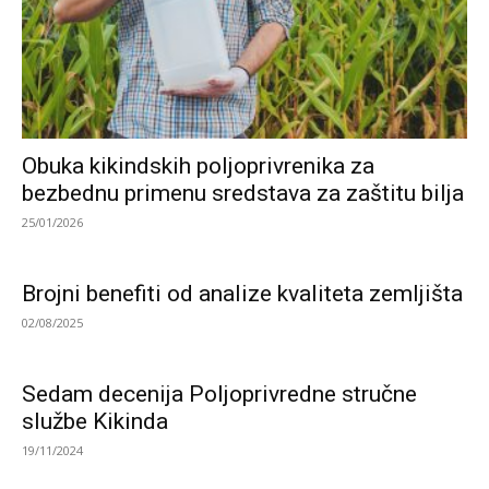
Obuka kikindskih poljoprivrenika za
bezbednu primenu sredstava za zaštitu bilja
25/01/2026
Brojni benefiti od analize kvaliteta zemljišta
02/08/2025
Sedam decenija Poljoprivredne stručne
službe Kikinda
19/11/2024