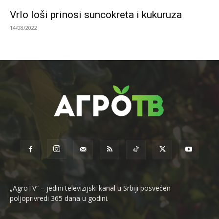
Vrlo loši prinosi suncokreta i kukuruza
14/08/2022
„AgroTV“ – jedini televizijski kanal u Srbiji posvećen
poljoprivredi 365 dana u godini.