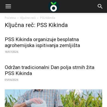
Početna
Ključne reči
PSS Kikinda
Ključna reč: PSS Kikinda
PSS Kikinda organizuje besplatna
agrohemijska ispitivanja zemljišta
18/07/2026
Održan tradicionalni Dan polja strnih žita
PSS Kikinda
05/06/2026