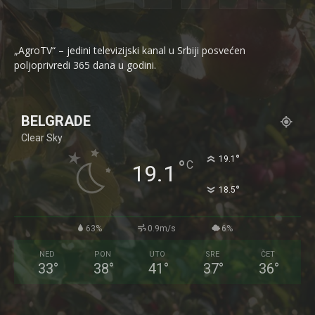
„AgroTV“ – jedini televizijski kanal u Srbiji posvećen
poljoprivredi 365 dana u godini.
BELGRADE
Clear Sky
°
19.1
°
C
19.1
°
18.5
63%
0.9m/s
6%
NED
PON
UTO
SRE
ČET
33
°
38
°
41
°
37
°
36
°