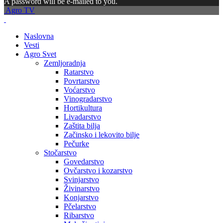
A password will be e-mailed to you.
Agro TV
Naslovna
Vesti
Agro Svet
Zemljoradnja
Ratarstvo
Povrtarstvo
Voćarstvo
Vinogradarstvo
Hortikultura
Livadarstvo
Zaštita bilja
Začinsko i lekovito bilje
Pečurke
Stočarstvo
Govedarstvo
Ovčarstvo i kozarstvo
Svinjarstvo
Živinarstvo
Konjarstvo
Pčelarstvo
Ribarstvo