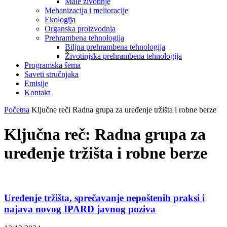
Male životinje
Mehanizacija i melioracije
Ekologija
Organska proizvodnja
Prehrambena tehnologija
Biljna prehrambena tehnologija
Životinjska prehrambena tehnologija
Programska šema
Saveti stručnjaka
Emisije
Kontakt
Početna
Ključne reči
Radna grupa za uređenje tržišta i robne berze
Ključna reč: Radna grupa za
uređenje tržišta i robne berze
Uređenje tržišta, sprečavanje nepoštenih praksi i
najava novog IPARD javnog poziva