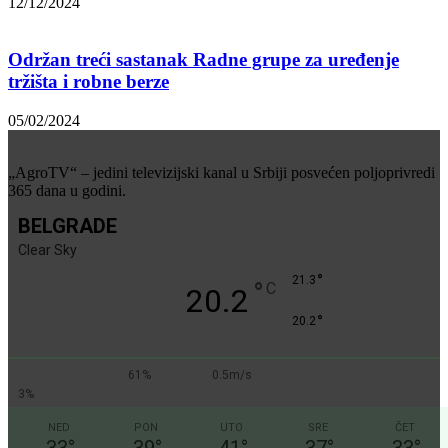
12/12/2024
Održan treći sastanak Radne grupe za uređenje
tržišta i robne berze
05/02/2024
„AgroTV“ – jedini televizijski kanal u Srbiji posvećen poljoprivredi
365 dana u godini.
BELGRADE
Clear Sky
°
21.3
°
C
20.2
°
20.2
61%
0.5m/s
3%
NED
PON
UTO
SRE
ČET
33
°
39
°
41
°
37
°
33
°