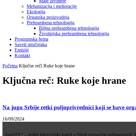
Male životinje
Mehanizacija i melioracije
Ekologija
Organska proizvodnja
Prehrambena tehnologija
Biljna prehrambena tehnologija
Životinjska prehrambena tehnologija
Programska šema
Saveti stručnjaka
Emisije
Kontakt
Početna
Ključne reči
Ruke koje hrane
Ključna reč: Ruke koje hrane
Na jugu Srbije retki poljoprivrednici koji se bave 
16/09/2024
„AgroTV“ – jedini televizijski kanal u Srbiji posvećen poljoprivredi 