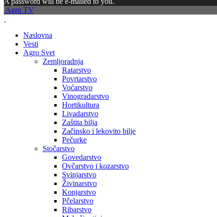
A password will be e-mailed to you.
Agro TV
Naslovna
Vesti
Agro Svet
Zemljoradnja
Ratarstvo
Povrtarstvo
Voćarstvo
Vinogradarstvo
Hortikultura
Livadarstvo
Zaštita bilja
Začinsko i lekovito bilje
Pečurke
Stočarstvo
Govedarstvo
Ovčarstvo i kozarstvo
Svinjarstvo
Živinarstvo
Konjarstvo
Pčelarstvo
Ribarstvo