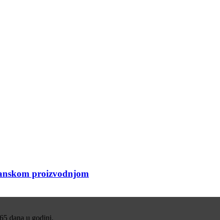
organskom proizvodnjom
365 dana u godini.