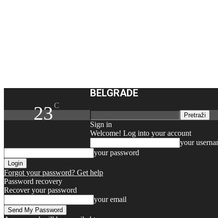
BELGRADE
C
23
Sign in
Welcome! Log into your account
your usern
your password
Forgot your password? Get help
Password recovery
Recover your password
your email